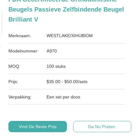
Beugels Passieve Zelfbindende Beugel
Brilliant V
Merknaam:
WESTLAKE/XIHUBIOM
Modelnummer:
A970
MOQ:
100 stuks
Prijs:
$35.00 - $50.00/sets
Verpakking:
Een set per doos
Vind De Beste Prijs
Ga Nu Praten.