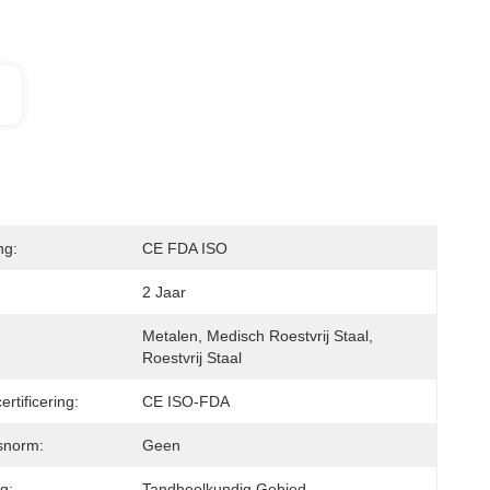
ng:
CE FDA ISO
2 Jaar
Metalen, Medisch Roestvrij Staal, 
Roestvrij Staal
ertificering:
CE ISO-FDA
dsnorm:
Geen
g:
Tandheelkundig Gebied