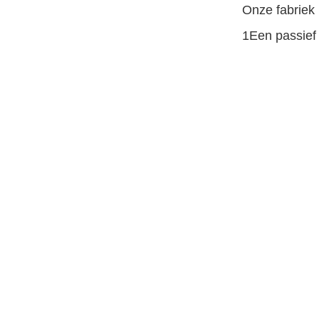
Onze fabriek 
1Een passief 
2Palmer iden
3. verschille
4. Label op 
Hoofdp