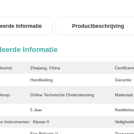
leerde Informatie
Productbeschrijving
leerde Informatie
rkomst:
Zhejiang, China
Certificeri
Handleiding
Garantie:
rkoop:
Online Technische Ondersteuning
Materiaal:
:
5 Jaar
Kwaliteitsc
Van Instrumenten:
Klasse II
Veilighei
Een Briljante V.
Toepassin