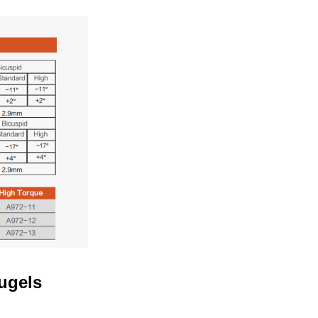
12:26 PM
Good day, what product are you looking 
for?
ugels