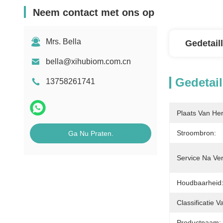
Neem contact met ons op
Mrs. Bella
Gedetail
bella@xihubiom.com.cn
Gedetail
13758261741
Plaats Van He
Stroombron:
Ga Nu Praten.
Service Na Ve
Houdbaarheid
Classificatie 
Productnaam: