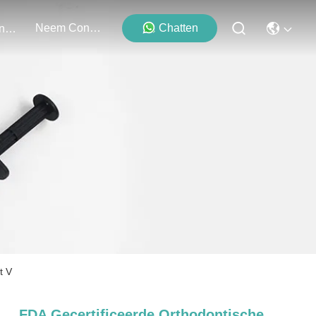
Neem Contact Met Ons Op
Chatten
Evenementen
t V
FDA Gecertificeerde Orthodontische