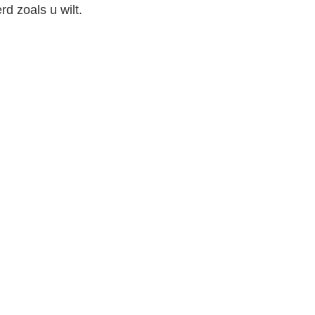
d zoals u wilt.
Photo
Video Call
Audio Call