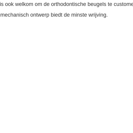
is ook welkom om de orthodontische beugels te customer
mechanisch ontwerp biedt de minste wrijving.
tificatie: maak een nummermerk op de basis.
nde soorten doospakketten
maat
roducten