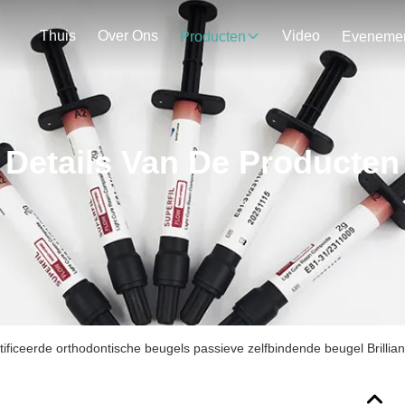
Thuis
Over Ons
Video
Producten
Details Van De Producten
ificeerde orthodontische beugels passieve zelfbindende beugel Brillian