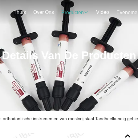
Thuis
Over Ons
Video
Producten
Details Van De Producten
e orthodontische instrumenten van roestvrij staal Tandheelkundig gebi