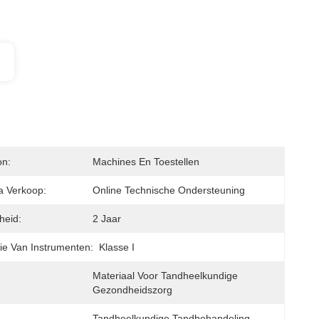
on:
Machines En Toestellen
a Verkoop:
Online Technische Ondersteuning
heid:
2 Jaar
tie Van Instrumenten:
Klasse I
Materiaal Voor Tandheelkundige 
Gezondheidszorg
Tandheelkundige Tandbehandeling