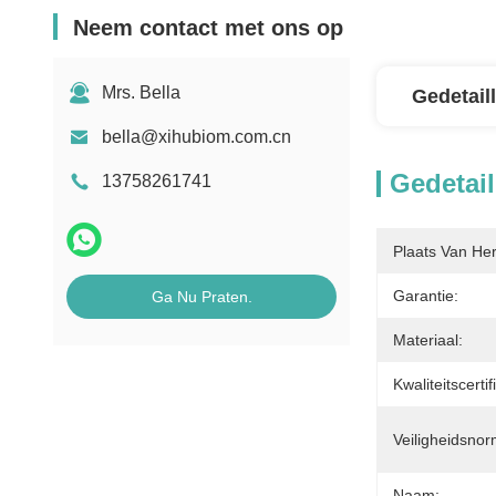
Neem contact met ons op
Mrs. Bella
Gedetail
bella@xihubiom.com.cn
Gedetail
13758261741
Plaats Van He
Garantie:
Ga Nu Praten.
Materiaal:
Kwaliteitscertif
Veiligheidsnor
Naam: