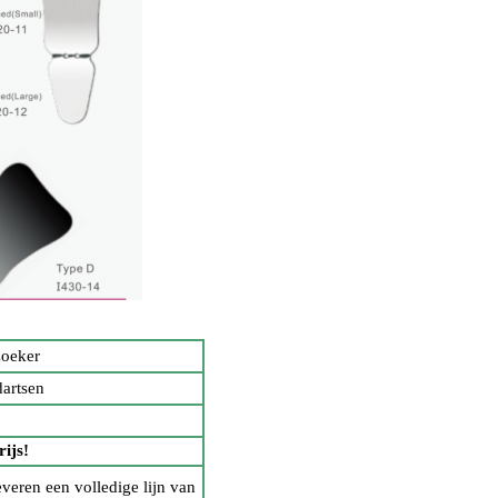
zoeker
dartsen
ijs!
everen een volledige lijn van