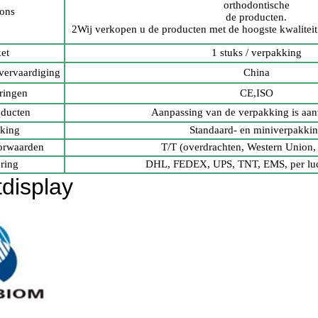
orthodontische
ons
de producten.
2Wij verkopen u de producten met de hoogste kwaliteit 
et
1 stuks / verpakking
vervaardiging
China
eringen
CE,ISO
ducten
Aanpassing van de verpakking is aa
king
Standaard- en miniverpakki
orwaarden
T/T (overdrachten, Western Union,
ring
DHL, FEDEX, UPS, TNT, EMS, per luch
display