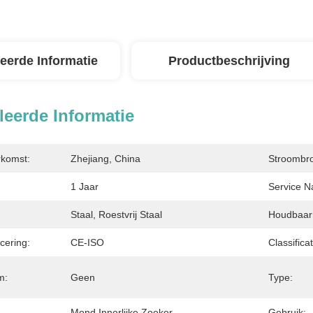
leerde Informatie
Productbeschrijving
leerde Informatie
rkomst:
Zhejiang, China
Stroombr
1 Jaar
Service N
Staal, Roestvrij Staal
Houdbaar
icering:
CE-ISO
Classifica
m:
Geen
Type:
Mond Innerlijke Zoeker
Gebruik: