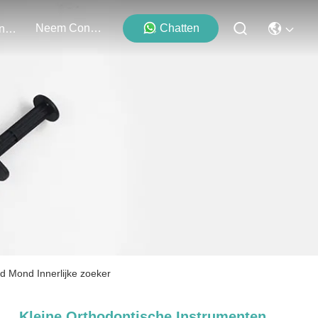
Neem Contact Met Ons Op
Chatten
Evenementen
ed Mond Innerlijke zoeker
Kleine Orthodontische Instrumenten