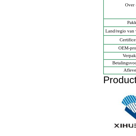
Over 
Pakk
Land/regio van 
Certific
OEM-pro
Verpak
Betalingsvo
Afleve
Product