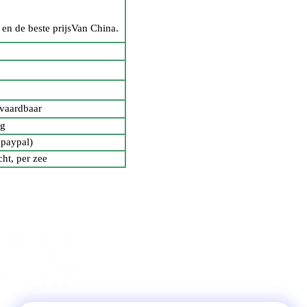
en de beste prijs
Van China.
nvaardbaar
ng
 paypal)
t, per zee