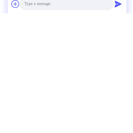
Photo
Video Call
Audio Call