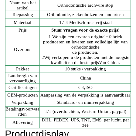
Naam van het
Orthodontische archwire stop
artikel
Toepassing
Orthodontie, ziekenhuizen en tandartsen
Materiaal
17-4 Medisch roestvrij staal
Prijs
Stuur vragen voor de exacte prijs!
1.We zijn een ervaren originele fabriek
produceren en leveren een volledige lijn van
orthodontische
Over ons
de producten.
2Wij verkopen u de producten met de hoogste
kwaliteit en de beste prijs
Van China.
Pakket
10 stuks / verpakking
Land/regio van
China
vervaardiging
Certificeringen
CE,ISO
OEM-producten
Aanpassing van de verpakking is aanvaardbaar
Verpakking
Standaard- en miniverpakking
Betalingsvoorwaa
T/T (overdrachten, Western Union, paypal)
rden
DHL, FEDEX, UPS, TNT, EMS, per lucht, per
Aflevering
zee
Productdisplay